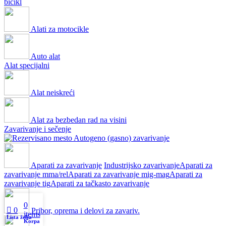
bicikl
Alati za motocikle
Auto alat
Alat specijalni
Alat neiskreći
Alat za bezbedan rad na visini
Zavarivanje i sečenje
Autogeno (gasno) zavarivanje
Aparati za zavarivanje
Industrijsko zavarivanje
Aparati za
zavarivanje mma/rel
Aparati za zavarivanje mig-mag
Aparati za
zavarivanje tig
Aparati za tačkasto zavarivanje
0
0
Pribor, oprema i delovi za zavariv.
items
Lista želja
Korpa