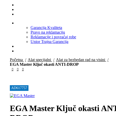
AKCIJA
IZDVAJAMO
NOVO
PODRŠKA
Garancija Kvaliteta
Pravo na reklamaciju
Reklamacije i povraćaj robe
Unior Trajna Garancija
KOMPANIJA
ZA DISTRIBUTERE
Početna
Alat specijalni
Alat za bezbedan rad na visini
EGA Master Ključ okasti ANTI-DROP
AD617757
EGA Master Ključ okasti AN