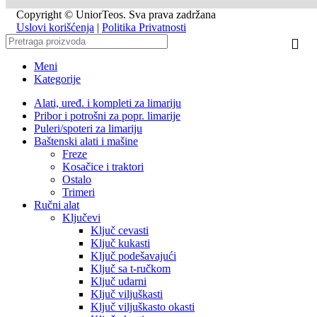
Copyright © UniorTeos. Sva prava zadržana
Uslovi korišćenja
|
Politika Privatnosti
Meni
Kategorije
Alati, uređ. i kompleti za limariju
Pribor i potrošni za popr. limarije
Puleri/spoteri za limariju
Baštenski alati i mašine
Freze
Kosačice i traktori
Ostalo
Trimeri
Ručni alat
Ključevi
Ključ cevasti
Ključ kukasti
Ključ podešavajući
Ključ sa t-ručkom
Ključ udarni
Ključ viljuškasti
Ključ viljuškasto okasti