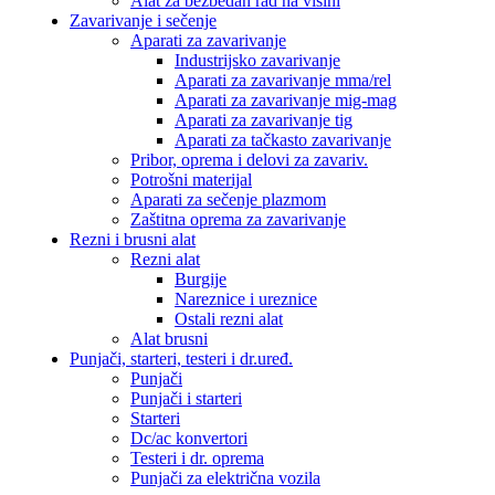
Alat za bezbedan rad na visini
Zavarivanje i sečenje
Aparati za zavarivanje
Industrijsko zavarivanje
Aparati za zavarivanje mma/rel
Aparati za zavarivanje mig-mag
Aparati za zavarivanje tig
Aparati za tačkasto zavarivanje
Pribor, oprema i delovi za zavariv.
Potrošni materijal
Aparati za sečenje plazmom
Zaštitna oprema za zavarivanje
Rezni i brusni alat
Rezni alat
Burgije
Nareznice i ureznice
Ostali rezni alat
Alat brusni
Punjači, starteri, testeri i dr.uređ.
Punjači
Punjači i starteri
Starteri
Dc/ac konvertori
Testeri i dr. oprema
Punjači za električna vozila