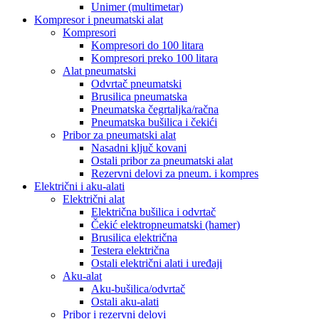
Unimer (multimetar)
Kompresor i pneumatski alat
Kompresori
Kompresori do 100 litara
Kompresori preko 100 litara
Alat pneumatski
Odvrtač pneumatski
Brusilica pneumatska
Pneumatska čegrtaljka/račna
Pneumatska bušilica i čekići
Pribor za pneumatski alat
Nasadni ključ kovani
Ostali pribor za pneumatski alat
Rezervni delovi za pneum. i kompres
Električni i aku-alati
Električni alat
Električna bušilica i odvrtač
Čekić elektropneumatski (hamer)
Brusilica električna
Testera električna
Ostali električni alati i uređaji
Aku-alat
Aku-bušilica/odvrtač
Ostali aku-alati
Pribor i rezervni delovi