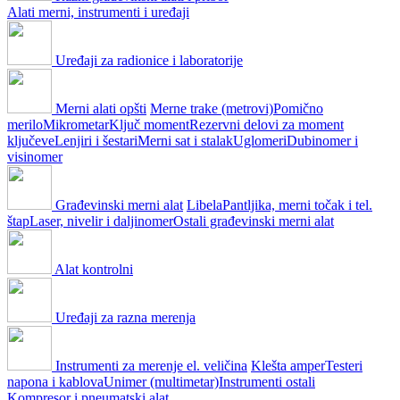
Alati merni, instrumenti i uređaji
Uređaji za radionice i laboratorije
Merni alati opšti
Merne trake (metrovi)
Pomično
merilo
Mikrometar
Ključ moment
Rezervni delovi za moment
ključeve
Lenjiri i šestari
Merni sat i stalak
Uglomeri
Dubinomer i
visinomer
Građevinski merni alat
Libela
Pantljika, merni točak i tel.
štap
Laser, nivelir i daljinomer
Ostali građevinski merni alat
Alat kontrolni
Uređaji za razna merenja
Instrumenti za merenje el. veličina
Klešta amper
Testeri
napona i kablova
Unimer (multimetar)
Instrumenti ostali
Kompresor i pneumatski alat