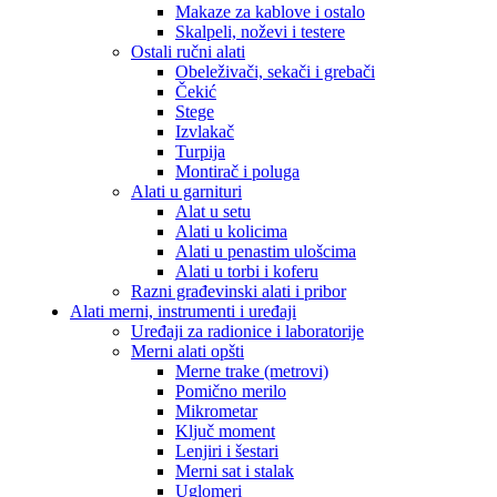
Makaze za kablove i ostalo
Skalpeli, noževi i testere
Ostali ručni alati
Obeleživači, sekači i grebači
Čekić
Stege
Izvlakač
Turpija
Montirač i poluga
Alati u garnituri
Alat u setu
Alati u kolicima
Alati u penastim ulošcima
Alati u torbi i koferu
Razni građevinski alati i pribor
Alati merni, instrumenti i uređaji
Uređaji za radionice i laboratorije
Merni alati opšti
Merne trake (metrovi)
Pomično merilo
Mikrometar
Ključ moment
Lenjiri i šestari
Merni sat i stalak
Uglomeri