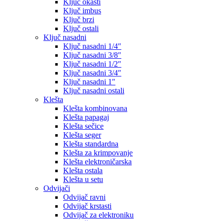
Ključ okasti
Ključ imbus
Ključ brzi
Ključ ostali
Ključ nasadni
Ključ nasadni 1/4″
Ključ nasadni 3/8″
Ključ nasadni 1/2″
Ključ nasadni 3/4″
Ključ nasadni 1″
Ključ nasadni ostali
Klešta
Klešta kombinovana
Klešta papagaj
Klešta sečice
Klešta seger
Klešta standardna
Klešta za krimpovanje
Klešta elektroničarska
Klešta ostala
Klešta u setu
Odvijači
Odvijač ravni
Odvijač krstasti
Odvijač za elektroniku