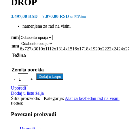
DROP
3.497,00
RSD
–
7.070,00
RSD
sa PDVom
namenjena za rad na visini
mm
mm
6x7
27x30
10x11
12x13
14x15
16x17
18x19
20x22
22x24
24x2
Težina
Zemlja porekla
Dodaj u korpu
Uporedi
Dodaj u listu želja
Šifra proizvoda:
-
Kategorija:
Alat za bezbedan rad na visini
Podeli:
Povezani proizvodi
Uporedi