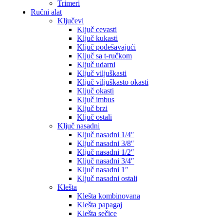
Trimeri
Ručni alat
Ključevi
Ključ cevasti
Ključ kukasti
Ključ podešavajući
Ključ sa t-ručkom
Ključ udarni
Ključ viljuškasti
Ključ viljuškasto okasti
Ključ okasti
Ključ imbus
Ključ brzi
Ključ ostali
Ključ nasadni
Ključ nasadni 1/4″
Ključ nasadni 3/8″
Ključ nasadni 1/2″
Ključ nasadni 3/4″
Ključ nasadni 1″
Ključ nasadni ostali
Klešta
Klešta kombinovana
Klešta papagaj
Klešta sečice