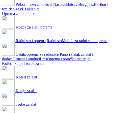
Pribor i rezervni delovi
Nastavci/bitsevi
Burgije sds
Pribor i
rez. deo za el. i aku alat
Oprema za radionice
Kolica za alat i oprema
Radni sto i oprema
Radni sto
Moduli za radni sto i oprema
Ostala oprema za radionice
Pano i stalak za alat i
dodaci
Ormani i sanduci
Lms
Oprema i potrošni materijal
Koferi, kutije i torbe za alat
Koferi za alat
Kutije za alat
Torbe za alat