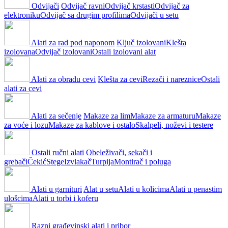
Odvijači
Odvijač ravni
Odvijač krstasti
Odvijač za
elektroniku
Odvijač sa drugim profilima
Odvijači u setu
Alati za rad pod naponom
Ključ izolovani
Klešta
izolovana
Odvijač izolovani
Ostali izolovani alat
Alati za obradu cevi
Klešta za cevi
Rezači i nareznice
Ostali
alati za cevi
Alati za sečenje
Makaze za lim
Makaze za armaturu
Makaze
za voće i lozu
Makaze za kablove i ostalo
Skalpeli, noževi i testere
Ostali ručni alati
Obeleživači, sekači i
grebači
Čekić
Stege
Izvlakač
Turpija
Montirač i poluga
Alati u garnituri
Alat u setu
Alati u kolicima
Alati u penastim
ulošcima
Alati u torbi i koferu
Razni građevinski alati i pribor