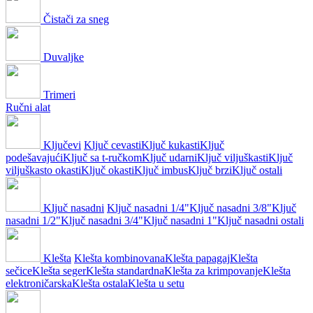
Čistači za sneg
Duvaljke
Trimeri
Ručni alat
Ključevi
Ključ cevasti
Ključ kukasti
Ključ
podešavajući
Ključ sa t-ručkom
Ključ udarni
Ključ viljuškasti
Ključ
viljuškasto okasti
Ključ okasti
Ključ imbus
Ključ brzi
Ključ ostali
Ključ nasadni
Ključ nasadni 1/4"
Ključ nasadni 3/8"
Ključ
nasadni 1/2"
Ključ nasadni 3/4"
Ključ nasadni 1"
Ključ nasadni ostali
Klešta
Klešta kombinovana
Klešta papagaj
Klešta
sečice
Klešta seger
Klešta standardna
Klešta za krimpovanje
Klešta
elektroničarska
Klešta ostala
Klešta u setu