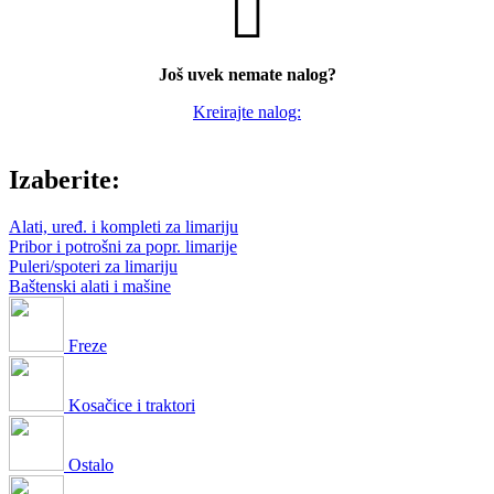
Još uvek nemate nalog?
Kreirajte nalog:
Izaberite:
Alati, uređ. i kompleti za limariju
Pribor i potrošni za popr. limarije
Puleri/spoteri za limariju
Baštenski alati i mašine
Freze
Kosačice i traktori
Ostalo