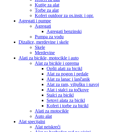
Kutije za alat
Torbe za alat
Koferi outdoor za os.instr. i opr.
Agregati i pumpe
Agregati
Agregati benzinski
Pumpa za vodu
Dizalice, merdevine i skele
Skele
Merdevine
Alati za bicikle, motocikle i auto
Alat za bicikle i oprema
Opšti alati za bicikl
Alat za pogon i pedale
Alat za lanac i lančanik
Alat za ram, viljušku i navoj
Alat i stalci za točkove
Stalci za bicikl
Setovi alata za bicikl
Koferi i torbe za bicikl
Alati za motocikle
Auto alat
Alat specijalni
Alat neiskreći