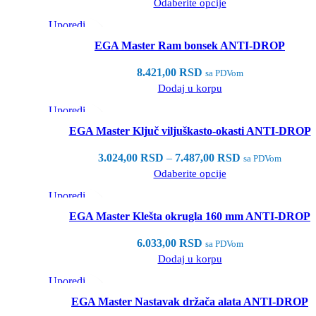
Odaberite opcije
Uporedi
Brzi pregled
EGA Master Ram bonsek ANTI-DROP
Dodaj u listu želja
8.421,00
RSD
sa PDVom
Dodaj u korpu
Uporedi
Brzi pregled
EGA Master Ključ viljuškasto-okasti ANTI-DROP
Dodaj u listu želja
3.024,00
RSD
–
7.487,00
RSD
sa PDVom
Odaberite opcije
Uporedi
Brzi pregled
EGA Master Klešta okrugla 160 mm ANTI-DROP
Dodaj u listu želja
6.033,00
RSD
sa PDVom
Dodaj u korpu
Uporedi
Brzi pregled
EGA Master Nastavak držača alata ANTI-DROP
Dodaj u listu želja