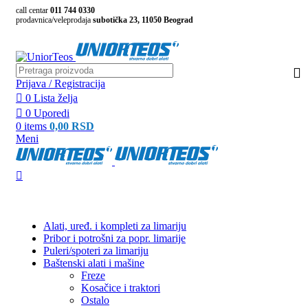
call centar
011 744 0330
prodavnica/veleprodaja
subotička 23, 11050 Beograd
Prijava / Registracija
0
Lista želja
0
Uporedi
0
items
0,00
RSD
Meni
PRETRAŽI KATEGORIJE
Alati, uređ. i kompleti za limariju
Pribor i potrošni za popr. limarije
Puleri/spoteri za limariju
Baštenski alati i mašine
Freze
Kosačice i traktori
Ostalo