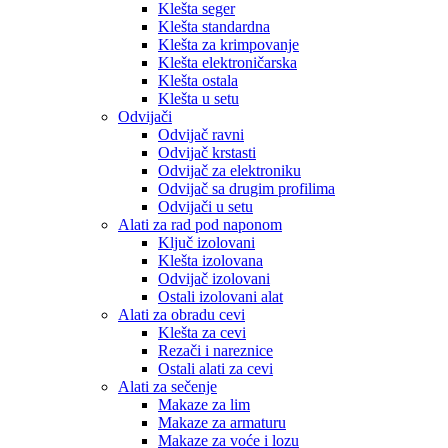
Klešta seger
Klešta standardna
Klešta za krimpovanje
Klešta elektroničarska
Klešta ostala
Klešta u setu
Odvijači
Odvijač ravni
Odvijač krstasti
Odvijač za elektroniku
Odvijač sa drugim profilima
Odvijači u setu
Alati za rad pod naponom
Ključ izolovani
Klešta izolovana
Odvijač izolovani
Ostali izolovani alat
Alati za obradu cevi
Klešta za cevi
Rezači i nareznice
Ostali alati za cevi
Alati za sečenje
Makaze za lim
Makaze za armaturu
Makaze za voće i lozu