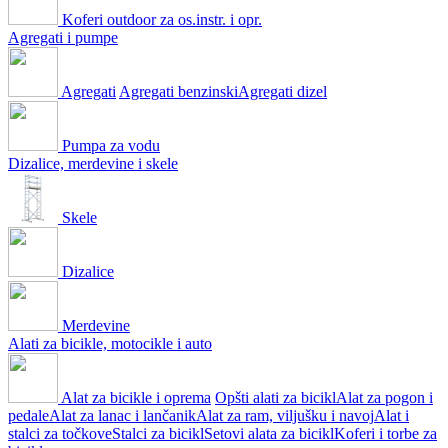
Koferi outdoor za os.instr. i opr.
Agregati i pumpe
Agregati
Agregati benzinski
Agregati dizel
Pumpa za vodu
Dizalice, merdevine i skele
Skele
Dizalice
Merdevine
Alati za bicikle, motocikle i auto
Alat za bicikle i oprema
Opšti alati za bicikl
Alat za pogon i
pedale
Alat za lanac i lančanik
Alat za ram, viljušku i navoj
Alat i
stalci za točkove
Stalci za bicikl
Setovi alata za bicikl
Koferi i torbe za