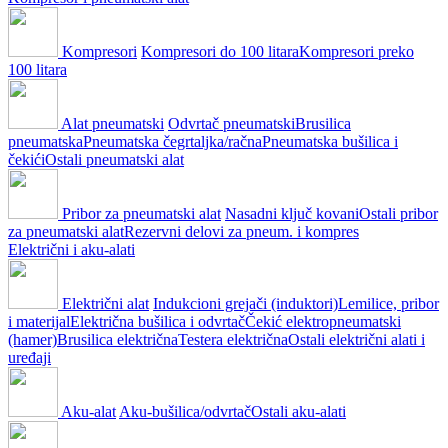
Kompresori
Kompresori do 100 litara
Kompresori preko
100 litara
Alat pneumatski
Odvrtač pneumatski
Brusilica
pneumatska
Pneumatska čegrtaljka/račna
Pneumatska bušilica i
čekići
Ostali pneumatski alat
Pribor za pneumatski alat
Nasadni ključ kovani
Ostali pribor
za pneumatski alat
Rezervni delovi za pneum. i kompres
Električni i aku-alati
Električni alat
Indukcioni grejači (induktori)
Lemilice, pribor
i materijal
Električna bušilica i odvrtač
Čekić elektropneumatski
(hamer)
Brusilica električna
Testera električna
Ostali električni alati i
uređaji
Aku-alat
Aku-bušilica/odvrtač
Ostali aku-alati