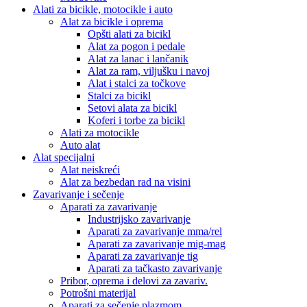
Alati za bicikle, motocikle i auto
Alat za bicikle i oprema
Opšti alati za bicikl
Alat za pogon i pedale
Alat za lanac i lančanik
Alat za ram, viljušku i navoj
Alat i stalci za točkove
Stalci za bicikl
Setovi alata za bicikl
Koferi i torbe za bicikl
Alati za motocikle
Auto alat
Alat specijalni
Alat neiskreći
Alat za bezbedan rad na visini
Zavarivanje i sečenje
Aparati za zavarivanje
Industrijsko zavarivanje
Aparati za zavarivanje mma/rel
Aparati za zavarivanje mig-mag
Aparati za zavarivanje tig
Aparati za tačkasto zavarivanje
Pribor, oprema i delovi za zavariv.
Potrošni materijal
Aparati za sečenje plazmom