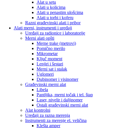
Alat u setu
Alati u kolicima
Alati u penastim ulošcima
Alati u torbi i koferu
Razni građevinski alati i pribor
Alati merni, instrumenti i uređaji
Uređaji za radionice i laboratorije
Merni alati opšti
Merne trake (metrovi)
Pomično merilo
Mikrometar
Ključ moment
Lenjiri i šestari
Merni sat i stalak
Uglomeri
Dubinomer i visinomer
Građevinski merni alat
Libela
Pantljika, merni točak i tel. štap
Laser, nivelir i daljinomer
Ostali građevinski merni alat
Alat kontrolni
Uređaji za razna merenja
Instrumenti za merenje el. veličina
Klešta amper