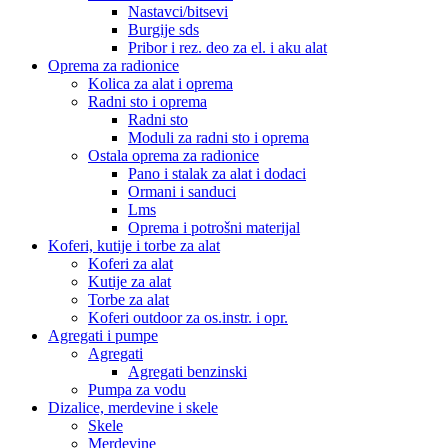
Nastavci/bitsevi
Burgije sds
Pribor i rez. deo za el. i aku alat
Oprema za radionice
Kolica za alat i oprema
Radni sto i oprema
Radni sto
Moduli za radni sto i oprema
Ostala oprema za radionice
Pano i stalak za alat i dodaci
Ormani i sanduci
Lms
Oprema i potrošni materijal
Koferi, kutije i torbe za alat
Koferi za alat
Kutije za alat
Torbe za alat
Koferi outdoor za os.instr. i opr.
Agregati i pumpe
Agregati
Agregati benzinski
Pumpa za vodu
Dizalice, merdevine i skele
Skele
Merdevine