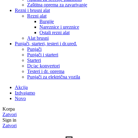
Zaštitna oprema za zavarivanje
Rezni i brusni alat
Rezni alat
Burgije
Nareznice i ureznice
Ostali rezni alat
Alat brusni
Punjači, starteri, testeri i dr.uređ.
Punjači
Punjači i starteri
Starteri
Dc/ac konvertori
Testeri i dr. oprema
Punjači za električna vozila
Akcija
Izdvajamo
Novo
Korpa
Zatvori
Sign in
Zatvori