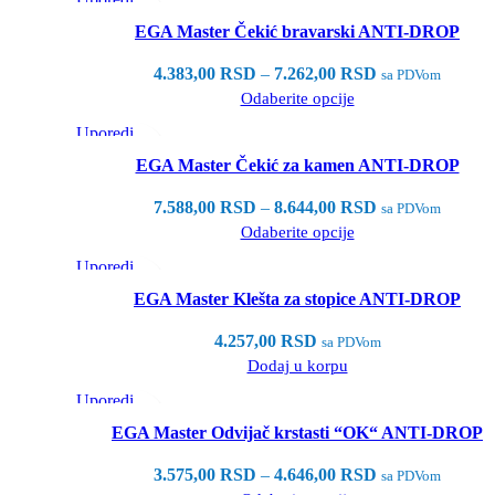
Brzi pregled
EGA Master Čekić bravarski ANTI-DROP
Dodaj u listu želja
4.383,00
RSD
–
7.262,00
RSD
sa PDVom
Odaberite opcije
Uporedi
Brzi pregled
EGA Master Čekić za kamen ANTI-DROP
Dodaj u listu želja
7.588,00
RSD
–
8.644,00
RSD
sa PDVom
Odaberite opcije
Uporedi
Brzi pregled
EGA Master Klešta za stopice ANTI-DROP
Dodaj u listu želja
4.257,00
RSD
sa PDVom
Dodaj u korpu
Uporedi
Brzi pregled
EGA Master Odvijač krstasti “OK“ ANTI-DROP
Dodaj u listu želja
3.575,00
RSD
–
4.646,00
RSD
sa PDVom