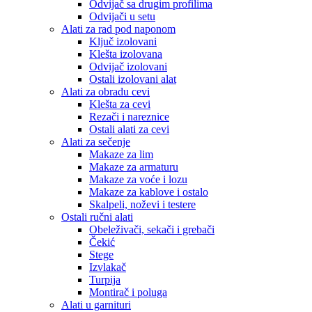
Odvijač sa drugim profilima
Odvijači u setu
Alati za rad pod naponom
Ključ izolovani
Klešta izolovana
Odvijač izolovani
Ostali izolovani alat
Alati za obradu cevi
Klešta za cevi
Rezači i nareznice
Ostali alati za cevi
Alati za sečenje
Makaze za lim
Makaze za armaturu
Makaze za voće i lozu
Makaze za kablove i ostalo
Skalpeli, noževi i testere
Ostali ručni alati
Obeleživači, sekači i grebači
Čekić
Stege
Izvlakač
Turpija
Montirač i poluga
Alati u garnituri