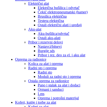
Električni alat
Električna bušilica i odvrtač
Čekić elektropneumatski (hamer)
Brusilica električna
Testera električna
Ostali električni alati i uređaji
Aku-alat
Aku-bušilica/odvrtač
Ostali aku-alati
Pribor i rezervni delovi
Nastavci/bitsevi
Burgije sds
Pribor i rez. deo za el. i aku alat
Oprema za radionice
Kolica za alat i oprema
Radni sto i oprema
Radni sto
Moduli za radni sto i oprema
Ostala oprema za radionice
Pano i stalak za alat i dodaci
Ormani i sanduci
Lms
Oprema i potrošni materijal
Koferi, kutije i torbe za alat
Koferi za alat