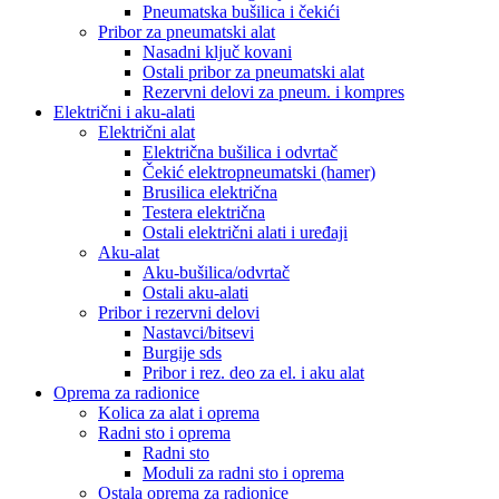
Pneumatska bušilica i čekići
Pribor za pneumatski alat
Nasadni ključ kovani
Ostali pribor za pneumatski alat
Rezervni delovi za pneum. i kompres
Električni i aku-alati
Električni alat
Električna bušilica i odvrtač
Čekić elektropneumatski (hamer)
Brusilica električna
Testera električna
Ostali električni alati i uređaji
Aku-alat
Aku-bušilica/odvrtač
Ostali aku-alati
Pribor i rezervni delovi
Nastavci/bitsevi
Burgije sds
Pribor i rez. deo za el. i aku alat
Oprema za radionice
Kolica za alat i oprema
Radni sto i oprema
Radni sto
Moduli za radni sto i oprema
Ostala oprema za radionice