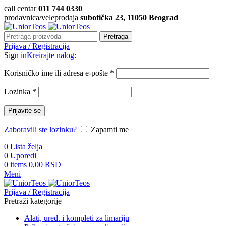
call centar
011 744 0330
prodavnica/veleprodaja
subotička 23, 11050 Beograd
Pretraga
Prijava / Registracija
Sign in
Kreirajte nalog:
Korisničko ime ili adresa e-pošte
*
Lozinka
*
Prijavite se
Zaboravili ste lozinku?
Zapamti me
0
Lista želja
0
Uporedi
0
items
0,00
RSD
Meni
Prijava / Registracija
Pretraži kategorije
Alati, uređ. i kompleti za limariju