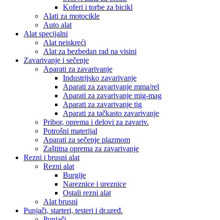
Koferi i torbe za bicikl
Alati za motocikle
Auto alat
Alat specijalni
Alat neiskreći
Alat za bezbedan rad na visini
Zavarivanje i sečenje
Aparati za zavarivanje
Industrijsko zavarivanje
Aparati za zavarivanje mma/rel
Aparati za zavarivanje mig-mag
Aparati za zavarivanje tig
Aparati za tačkasto zavarivanje
Pribor, oprema i delovi za zavariv.
Potrošni materijal
Aparati za sečenje plazmom
Zaštitna oprema za zavarivanje
Rezni i brusni alat
Rezni alat
Burgije
Nareznice i ureznice
Ostali rezni alat
Alat brusni
Punjači, starteri, testeri i dr.uređ.
Punjači