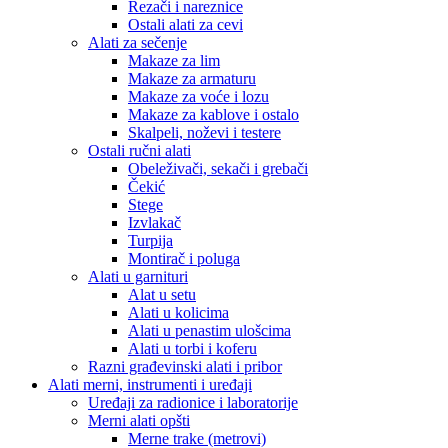
Rezači i nareznice
Ostali alati za cevi
Alati za sečenje
Makaze za lim
Makaze za armaturu
Makaze za voće i lozu
Makaze za kablove i ostalo
Skalpeli, noževi i testere
Ostali ručni alati
Obeleživači, sekači i grebači
Čekić
Stege
Izvlakač
Turpija
Montirač i poluga
Alati u garnituri
Alat u setu
Alati u kolicima
Alati u penastim ulošcima
Alati u torbi i koferu
Razni građevinski alati i pribor
Alati merni, instrumenti i uređaji
Uređaji za radionice i laboratorije
Merni alati opšti
Merne trake (metrovi)