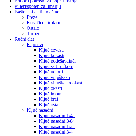
Pribor i potrošni za popr. limarije
Puleri/spoteri za limariju
Baštenski alati i mašine
Freze
Kosačice i traktori
Ostalo
Trimeri
Ručni alat
Ključevi
Ključ cevasti
Ključ kukasti
Ključ podešavajući
Ključ sa t-ručkom
Ključ udarni
Ključ viljuškasti
Ključ viljuškasto okasti
Ključ okasti
Ključ imbus
Ključ brzi
Ključ ostali
Ključ nasadni
Ključ nasadni 1/4″
Ključ nasadni 3/8″
Ključ nasadni 1/2″
Ključ nasadni 3/4″