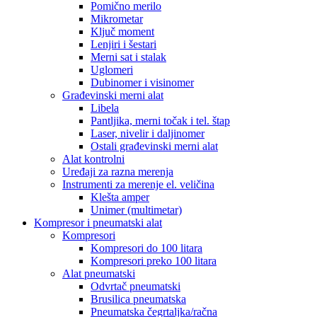
Pomično merilo
Mikrometar
Ključ moment
Lenjiri i šestari
Merni sat i stalak
Uglomeri
Dubinomer i visinomer
Građevinski merni alat
Libela
Pantljika, merni točak i tel. štap
Laser, nivelir i daljinomer
Ostali građevinski merni alat
Alat kontrolni
Uređaji za razna merenja
Instrumenti za merenje el. veličina
Klešta amper
Unimer (multimetar)
Kompresor i pneumatski alat
Kompresori
Kompresori do 100 litara
Kompresori preko 100 litara
Alat pneumatski
Odvrtač pneumatski
Brusilica pneumatska
Pneumatska čegrtaljka/račna