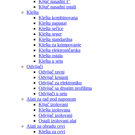
Ključ nasadni 1″
Ključ nasadni ostali
Klešta
Klešta kombinovana
Klešta papagaj
Klešta sečice
Klešta seger
Klešta standardna
Klešta za krimpovanje
Klešta elektroničarska
Klešta ostala
Klešta u setu
Odvijači
Odvijač ravni
Odvijač krstasti
Odvijač za elektroniku
Odvijač sa drugim profilima
Odvijači u setu
Alati za rad pod naponom
Ključ izolovani
Klešta izolovana
Odvijač izolovani
Ostali izolovani alat
Alati za obradu cevi
Klešta za cevi