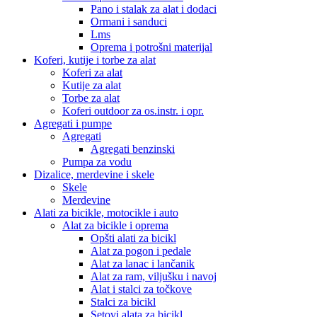
Pano i stalak za alat i dodaci
Ormani i sanduci
Lms
Oprema i potrošni materijal
Koferi, kutije i torbe za alat
Koferi za alat
Kutije za alat
Torbe za alat
Koferi outdoor za os.instr. i opr.
Agregati i pumpe
Agregati
Agregati benzinski
Pumpa za vodu
Dizalice, merdevine i skele
Skele
Merdevine
Alati za bicikle, motocikle i auto
Alat za bicikle i oprema
Opšti alati za bicikl
Alat za pogon i pedale
Alat za lanac i lančanik
Alat za ram, viljušku i navoj
Alat i stalci za točkove
Stalci za bicikl
Setovi alata za bicikl