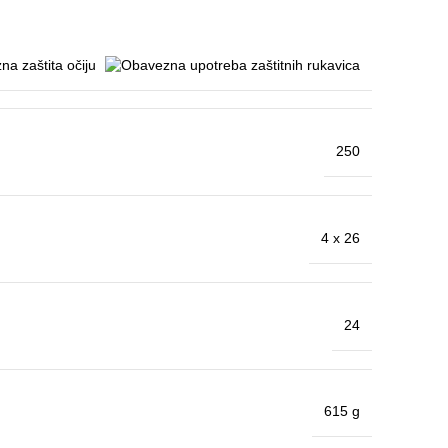
250
4 x 26
24
615 g