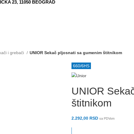
ČKA 23, 11050 BEOGRAD
kači i grebači
UNIOR Sekač pljosnati sa gumenim štitnikom
660/6HS
UNIOR Sekač 
štitnikom
2.292,00
RSD
sa PDVom