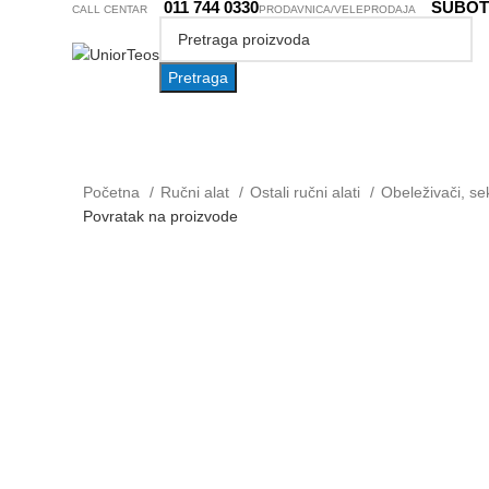
011 744 0330
SUBOTI
CALL CENTAR
PRODAVNICA/VELEPRODAJA
Pretraga
AKCIJA
IZDVAJAMO
NOVO
Pretraži kategorije
Početna
Ručni alat
Ostali ručni alati
Obeleživači, se
Povratak na proizvode