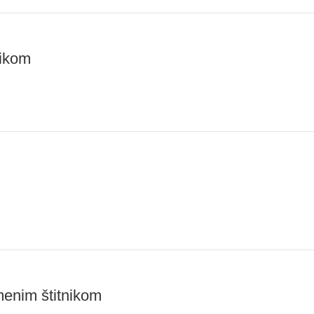
nikom
menim štitnikom