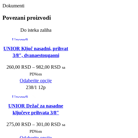
Dokumenti
Povezani proizvodi
Do isteka zaliha
Uporedi
Brzi pregled
UNIOR Ključ nasadni, prihvat
Dodaj u listu želja
3/8″, dvanaestougaoni
260,00
RSD
–
982,00
RSD
sa
PDVom
Odaberite opcije
238/1 12p
Uporedi
Brzi pregled
UNIOR Držač za nasadne
Dodaj u listu želja
ključeve prihvata 3/8″
275,00
RSD
–
301,00
RSD
sa
PDVom
Odaberite opcije