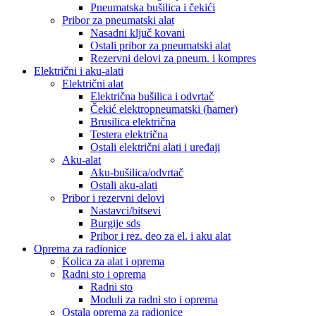
Pneumatska bušilica i čekići
Pribor za pneumatski alat
Nasadni ključ kovani
Ostali pribor za pneumatski alat
Rezervni delovi za pneum. i kompres
Električni i aku-alati
Električni alat
Električna bušilica i odvrtač
Čekić elektropneumatski (hamer)
Brusilica električna
Testera električna
Ostali električni alati i uređaji
Aku-alat
Aku-bušilica/odvrtač
Ostali aku-alati
Pribor i rezervni delovi
Nastavci/bitsevi
Burgije sds
Pribor i rez. deo za el. i aku alat
Oprema za radionice
Kolica za alat i oprema
Radni sto i oprema
Radni sto
Moduli za radni sto i oprema
Ostala oprema za radionice