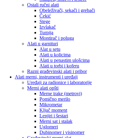
Ostali ručni alati
Obeleživači, sekači i grebači
Čekić
Stege
Izvlakač
Turpija
Montirač i poluga
Alati u garnituri
Alat u setu
Alati u kolicima
Alati u penastim ulošcima
Alati u torbi i koferu
Razni građevinski alati i pribor
Alati merni, instrumenti i uređaji
Uređaji za radionice i laboratorije
Merni alati opšti
Merne trake (metrovi)
Pomično merilo
Mikrometar
Ključ moment
Lenjiri i šestari
Merni sat i stalak
Uglomeri
Dubinomer i visinomer
Građevinski merni alat