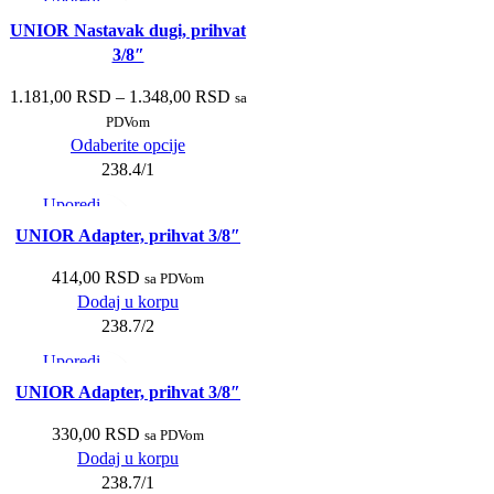
Brzi pregled
UNIOR Nastavak dugi, prihvat
Dodaj u listu želja
3/8″
1.181,00
RSD
–
1.348,00
RSD
sa
PDVom
Odaberite opcije
238.4/1
Uporedi
Brzi pregled
UNIOR Adapter, prihvat 3/8″
Dodaj u listu želja
414,00
RSD
sa PDVom
Dodaj u korpu
238.7/2
Uporedi
Brzi pregled
UNIOR Adapter, prihvat 3/8″
Dodaj u listu želja
330,00
RSD
sa PDVom
Dodaj u korpu
238.7/1