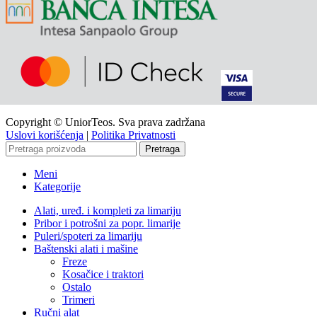
Copyright © UniorTeos. Sva prava zadržana
Uslovi korišćenja
|
Politika Privatnosti
Pretraga
Meni
Kategorije
Alati, uređ. i kompleti za limariju
Pribor i potrošni za popr. limarije
Puleri/spoteri za limariju
Baštenski alati i mašine
Freze
Kosačice i traktori
Ostalo
Trimeri
Ručni alat