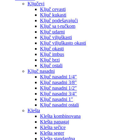
Ključevi
Ključ cevasti
Ključ kukasti
Ključ podešavajući
Ključ sa t-ručkom
Ključ udarni
Ključ viljuškasti
Ključ viljuškasto okasti
Ključ okasti
Ključ imbus
Ključ brzi
Ključ ostali
Ključ nasadni
Ključ nasadni 1/4″
Ključ nasadni 3/8″
Ključ nasadni 1/2″
Ključ nasadni 3/4″
Ključ nasadni 1″
Ključ nasadni ostali
Klešta
Klešta kombinovana
Klešta papagaj
Klešta sečice
Klešta seger
Klešta standardna