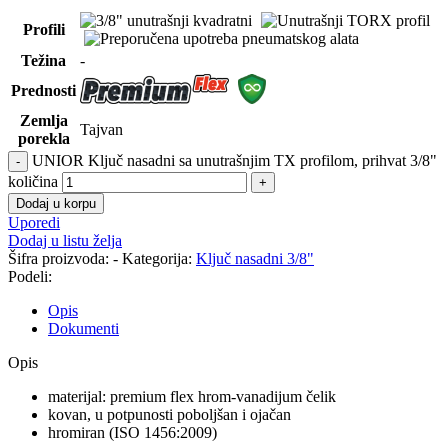
Profili
Težina
-
Prednosti
Zemlja
Tajvan
porekla
UNIOR Ključ nasadni sa unutrašnjim TX profilom, prihvat 3/8"
količina
Dodaj u korpu
Uporedi
Dodaj u listu želja
Šifra proizvoda:
-
Kategorija:
Ključ nasadni 3/8"
Podeli:
Opis
Dokumenti
Opis
materijal: premium flex hrom-vanadijum čelik
kovan, u potpunosti poboljšan i ojačan
hromiran (ISO 1456:2009)