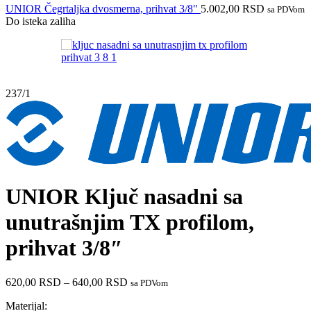
UNIOR Čegrtaljka dvosmerna, prihvat 3/8"
5.002,00
RSD
sa PDVom
Do isteka zaliha
237/1
UNIOR Ključ nasadni sa
unutrašnjim TX profilom,
prihvat 3/8″
620,00
RSD
–
640,00
RSD
sa PDVom
Materijal: