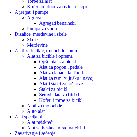
Torbe za alat
Koferi outdoor za os.instr. i opr.
Agregati i pumpe
Agregati
Agregati benzinski
Pumpa za vodu
Dizalice, merdevine i skele
Skele
Merdevine
Alati za bicikle, motocikle i auto
Alat za bicikle i oprema
Opšti alati za bicikl
Alat za pogon i pedale
Alat za lanac i lančanik
Alat za ram, viljušku i navoj
Alat i stalci za točkove
Stalci za bicikl
Setovi alata za bicikl
Koferi i torbe za bicikl
Alati za motocikle
Auto alat
Alat specijalni
Alat neiskreći
Alat za bezbedan rad na visini
Zavarivanje i sečenje