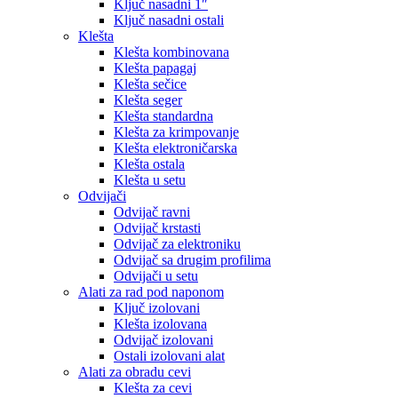
Ključ nasadni 1″
Ključ nasadni ostali
Klešta
Klešta kombinovana
Klešta papagaj
Klešta sečice
Klešta seger
Klešta standardna
Klešta za krimpovanje
Klešta elektroničarska
Klešta ostala
Klešta u setu
Odvijači
Odvijač ravni
Odvijač krstasti
Odvijač za elektroniku
Odvijač sa drugim profilima
Odvijači u setu
Alati za rad pod naponom
Ključ izolovani
Klešta izolovana
Odvijač izolovani
Ostali izolovani alat
Alati za obradu cevi
Klešta za cevi