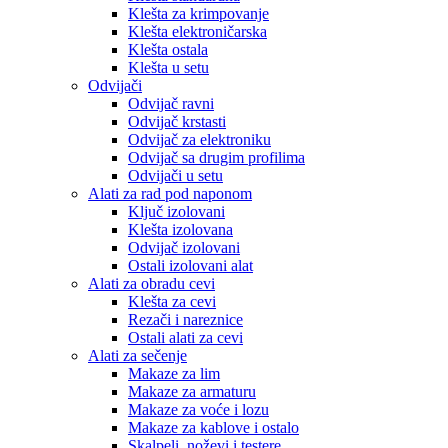
Klešta za krimpovanje
Klešta elektroničarska
Klešta ostala
Klešta u setu
Odvijači
Odvijač ravni
Odvijač krstasti
Odvijač za elektroniku
Odvijač sa drugim profilima
Odvijači u setu
Alati za rad pod naponom
Ključ izolovani
Klešta izolovana
Odvijač izolovani
Ostali izolovani alat
Alati za obradu cevi
Klešta za cevi
Rezači i nareznice
Ostali alati za cevi
Alati za sečenje
Makaze za lim
Makaze za armaturu
Makaze za voće i lozu
Makaze za kablove i ostalo
Skalpeli, noževi i testere