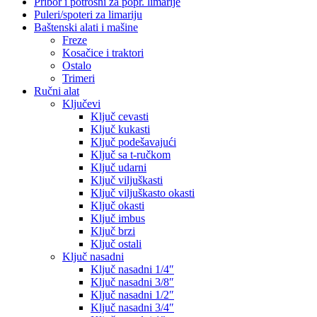
Pribor i potrošni za popr. limarije
Puleri/spoteri za limariju
Baštenski alati i mašine
Freze
Kosačice i traktori
Ostalo
Trimeri
Ručni alat
Ključevi
Ključ cevasti
Ključ kukasti
Ključ podešavajući
Ključ sa t-ručkom
Ključ udarni
Ključ viljuškasti
Ključ viljuškasto okasti
Ključ okasti
Ključ imbus
Ključ brzi
Ključ ostali
Ključ nasadni
Ključ nasadni 1/4″
Ključ nasadni 3/8″
Ključ nasadni 1/2″
Ključ nasadni 3/4″