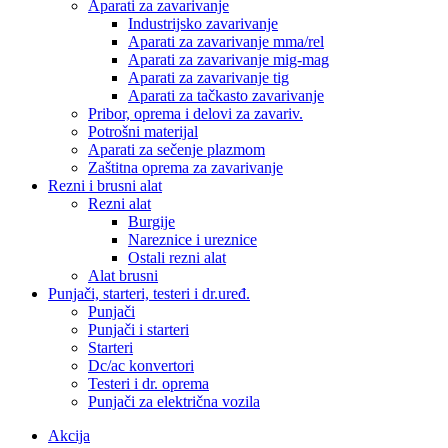
Aparati za zavarivanje
Industrijsko zavarivanje
Aparati za zavarivanje mma/rel
Aparati za zavarivanje mig-mag
Aparati za zavarivanje tig
Aparati za tačkasto zavarivanje
Pribor, oprema i delovi za zavariv.
Potrošni materijal
Aparati za sečenje plazmom
Zaštitna oprema za zavarivanje
Rezni i brusni alat
Rezni alat
Burgije
Nareznice i ureznice
Ostali rezni alat
Alat brusni
Punjači, starteri, testeri i dr.uređ.
Punjači
Punjači i starteri
Starteri
Dc/ac konvertori
Testeri i dr. oprema
Punjači za električna vozila
Akcija