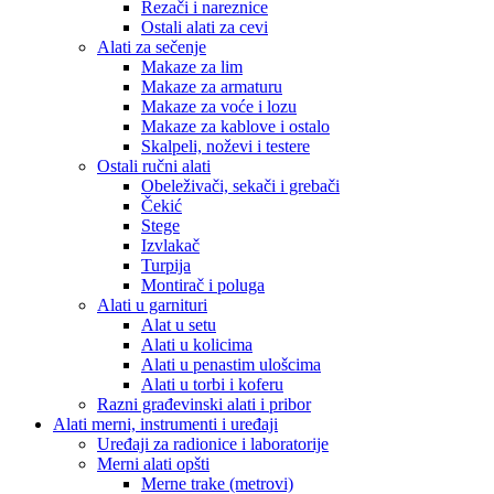
Rezači i nareznice
Ostali alati za cevi
Alati za sečenje
Makaze za lim
Makaze za armaturu
Makaze za voće i lozu
Makaze za kablove i ostalo
Skalpeli, noževi i testere
Ostali ručni alati
Obeleživači, sekači i grebači
Čekić
Stege
Izvlakač
Turpija
Montirač i poluga
Alati u garnituri
Alat u setu
Alati u kolicima
Alati u penastim ulošcima
Alati u torbi i koferu
Razni građevinski alati i pribor
Alati merni, instrumenti i uređaji
Uređaji za radionice i laboratorije
Merni alati opšti
Merne trake (metrovi)