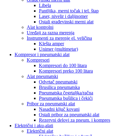
Libela
Pantljika, merni točak i tel. štap
Laser, nivelir i daljinomer
Ostali građevinski merni alat
Alat kontrolni
Uređaji za razna merenja
Instrumenti za merenje el. veličina
Klešta amper
Unimer (multimetar)
Kompresor i pneumatski alat
Kompresori
Kompresori do 100 litara
Kompresori preko 100 litara
Alat pneumatski
Odvrtač pneumatski
Brusilica pneumatska
Pneumatska čegrtaljka/račna
Pneumatska bušilica i čekići
Pribor za pneumatski alat
Nasadni ključ kovani
Ostali pribor za pneumatski alat
Rezervni delovi za pneum. i kompres
Električni i aku-alati
Električni alat