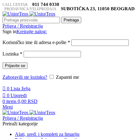
011 744 0330
CALL CENTAR
SUBOTIČKA 23, 11050 BEOGRAD
PRODAVNICA/VELEPRODAJA
Pretraga
Prijava / Registracija
Sign in
Kreirajte nalog:
Korisničko ime ili adresa e-pošte
*
Lozinka
*
Prijavite se
Zaboravili ste lozinku?
Zapamti me
0
Lista želja
0
Uporedi
0
items
0,00
RSD
Meni
Prijava / Registracija
Pretraži kategorije
Alati, uređ. i kompleti za limariju