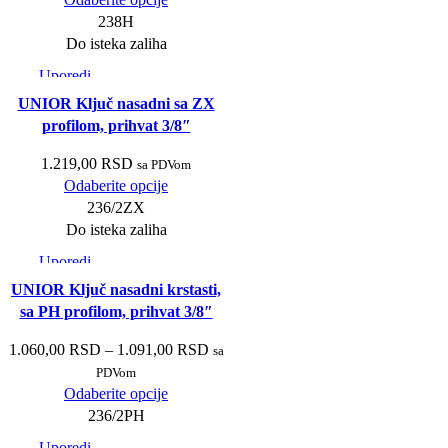
238H
Do isteka zaliha
Uporedi
Brzi pregled
UNIOR Ključ nasadni sa ZX
Dodaj u listu želja
profilom, prihvat 3/8″
1.219,00
RSD
sa PDVom
Odaberite opcije
236/2ZX
Do isteka zaliha
Uporedi
Brzi pregled
UNIOR Ključ nasadni krstasti,
Dodaj u listu želja
sa PH profilom, prihvat 3/8″
1.060,00
RSD
–
1.091,00
RSD
sa
PDVom
Odaberite opcije
236/2PH
Uporedi