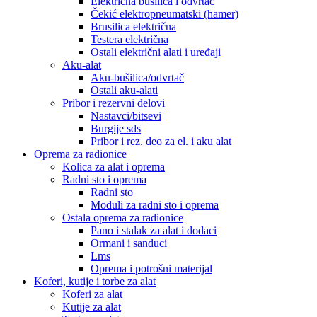
Električna bušilica i odvrtač
Čekić elektropneumatski (hamer)
Brusilica električna
Testera električna
Ostali električni alati i uređaji
Aku-alat
Aku-bušilica/odvrtač
Ostali aku-alati
Pribor i rezervni delovi
Nastavci/bitsevi
Burgije sds
Pribor i rez. deo za el. i aku alat
Oprema za radionice
Kolica za alat i oprema
Radni sto i oprema
Radni sto
Moduli za radni sto i oprema
Ostala oprema za radionice
Pano i stalak za alat i dodaci
Ormani i sanduci
Lms
Oprema i potrošni materijal
Koferi, kutije i torbe za alat
Koferi za alat
Kutije za alat