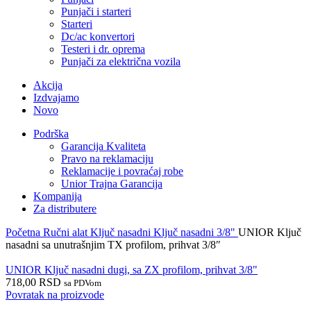
Punjači i starteri
Starteri
Dc/ac konvertori
Testeri i dr. oprema
Punjači za električna vozila
Akcija
Izdvajamo
Novo
Podrška
Garancija Kvaliteta
Pravo na reklamaciju
Reklamacije i povraćaj robe
Unior Trajna Garancija
Kompanija
Za distributere
Početna
Ručni alat
Ključ nasadni
Ključ nasadni 3/8"
UNIOR Ključ
nasadni sa unutrašnjim TX profilom, prihvat 3/8″
UNIOR Ključ nasadni dugi, sa ZX profilom, prihvat 3/8"
718,00
RSD
sa PDVom
Povratak na proizvode