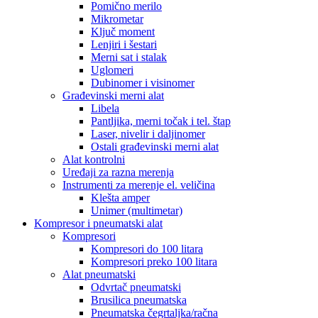
Pomično merilo
Mikrometar
Ključ moment
Lenjiri i šestari
Merni sat i stalak
Uglomeri
Dubinomer i visinomer
Građevinski merni alat
Libela
Pantljika, merni točak i tel. štap
Laser, nivelir i daljinomer
Ostali građevinski merni alat
Alat kontrolni
Uređaji za razna merenja
Instrumenti za merenje el. veličina
Klešta amper
Unimer (multimetar)
Kompresor i pneumatski alat
Kompresori
Kompresori do 100 litara
Kompresori preko 100 litara
Alat pneumatski
Odvrtač pneumatski
Brusilica pneumatska
Pneumatska čegrtaljka/račna