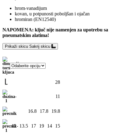
hrom-vanadijum
kovan, u potpunosti poboljšan i ojačan
hromiran (EN12540)
NAPOMENA: ključ nije namenjen za upotrebu sa
pneumatskim alatima!
Prikaži skicu
Sakrij skicu
28
11
16.8
17.8
19.8
12
13.5
17
19
14
15