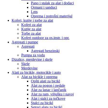
Pano i stalak za alat i dodaci
Ormani i sanduci
Lms
Oprema i potrošni materijal
Koferi, kutije i torbe za alat
Koferi za alat
Kutije za alat
Torbe za alat
Koferi outdoor za os.instr. i opr.
Agregati i pumpe
Agregati
Agregati benzinski
Pumpa za vodu
Dizalice, merdevine i skele
Skele
Merdevine
Alati za bicikle, motocikle i auto
Alat za bicikle i oprema
Opšti alati za bicikl
Alat za pogon i pedale
Alat za lanac i lančanik
Alat za ram, viljušku i navoj
Alat i stalci za točkove
Stalci za bicikl
Setovi alata za bicikl