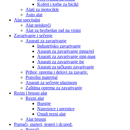
Koferi i torbe za bicikl
Alati za motocikle
Auto alat
Alat specijalni
Alat neiskreći
Alat za bezbedan rad na visini
Zavarivanje i sečenje
Aparati za zavarivanje
Industrijsko zavarivanje
Aparati za zavarivanje mma/rel
Aparati za zavarivanje mig-mag
Aparati za zavarivanje tig
Aparati za tačkasto zavarivanje
Pribor, oprema i delovi za zavariv.
Potrošni materijal
Aparati za sečenje plazmom
Zaštitna oprema za zavarivanje
Rezni i brusni alat
Rezni alat
Burgije
Nareznice i ureznice
Ostali rezni alat
Alat brusni
Punjači, starteri, testeri i dr.uređ.
Punjači