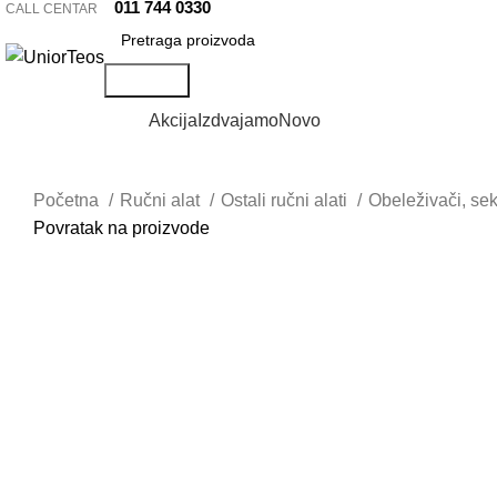
011 744 0330
CALL CENTAR
Pretraga
Pretraži kategorije
Akcija
Izdvajamo
Novo
Početna
Ručni alat
Ostali ručni alati
Obeleživači, sek
Povratak na proizvode