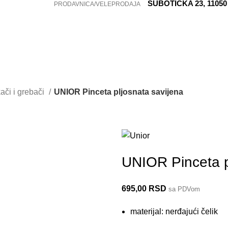
SUBOTIČKA 23, 110
PRODAVNICA/VELEPRODAJA
ači i grebači
UNIOR Pinceta pljosnata savijena
1343
UNIOR Pinceta p
695,00
RSD
sa PDVom
materijal: nerđajući čelik