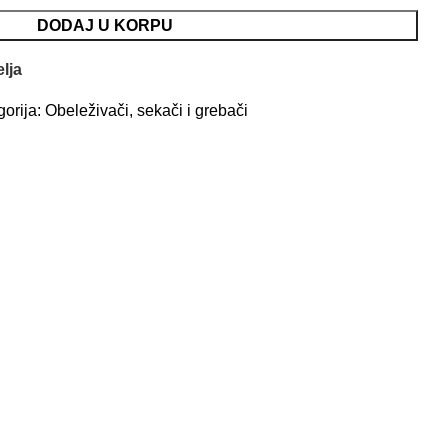
DODAJ U KORPU
elja
orija:
Obeleživači, sekači i grebači