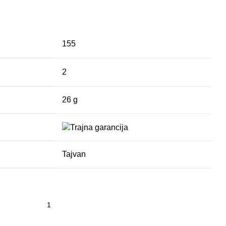
155
2
26 g
Tajvan
jena količina