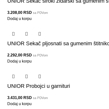
UNIOR Sekač široki zidarski sa gumenim š
3.208,00
RSD
sa PDVom
Dodaj u korpu
UNIOR Sekač pljosnati sa gumenim štitni
2.292,00
RSD
sa PDVom
Dodaj u korpu
UNIOR Probojci u garnituri
3.431,00
RSD
sa PDVom
Dodaj u korpu