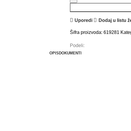
Uporedi
Dodaj u listu ž
Šifra proizvoda:
619281
Kateg
Podeli:
OPIS
DOKUMENTI