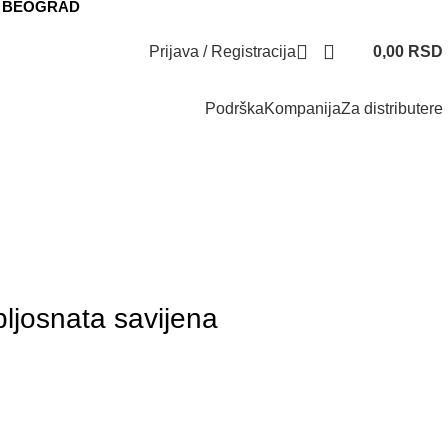
50 BEOGRAD
Prijava / Registracija
0,00
RSD
Podrška
Kompanija
Za distributere
Do isteka zaliha
ljosnata savijena