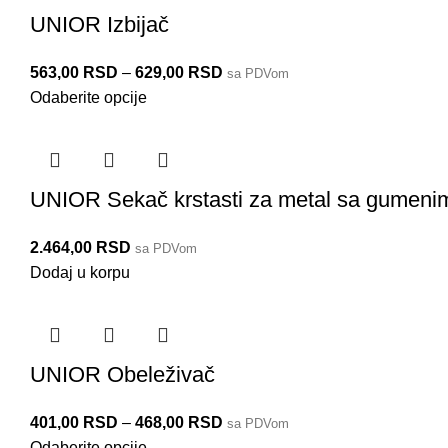
UNIOR Izbijač
563,00
RSD
–
629,00
RSD
sa PDVom
Odaberite opcije
UNIOR Sekač krstasti za metal sa gumenim
2.464,00
RSD
sa PDVom
Dodaj u korpu
UNIOR Obeleživač
401,00
RSD
–
468,00
RSD
sa PDVom
Odaberite opcije