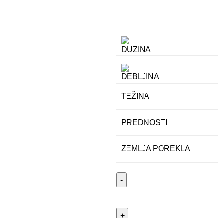
TEŽINA
PREDNOSTI
ZEMLJA POREKLA
UNIOR Pinceta pljosnata savi