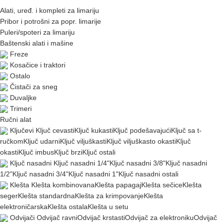
Alati, uređ. i kompleti za limariju
Pribor i potrošni za popr. limarije
Puleri/spoteri za limariju
Baštenski alati i mašine
Freze
Kosačice i traktori
Ostalo
Čistači za sneg
Duvaljke
Trimeri
Ručni alat
Ključevi
Ključ cevasti
Ključ kukasti
Ključ podešavajući
Ključ sa t-
ručkom
Ključ udarni
Ključ viljuškasti
Ključ viljuškasto okasti
Ključ
okasti
Ključ imbus
Ključ brzi
Ključ ostali
Ključ nasadni
Ključ nasadni 1/4"
Ključ nasadni 3/8"
Ključ nasadni
1/2"
Ključ nasadni 3/4"
Ključ nasadni 1"
Ključ nasadni ostali
Klešta
Klešta kombinovana
Klešta papagaj
Klešta sečice
Klešta
seger
Klešta standardna
Klešta za krimpovanje
Klešta
elektroničarska
Klešta ostala
Klešta u setu
Odvijači
Odvijač ravni
Odvijač krstasti
Odvijač za elektroniku
Odvijač