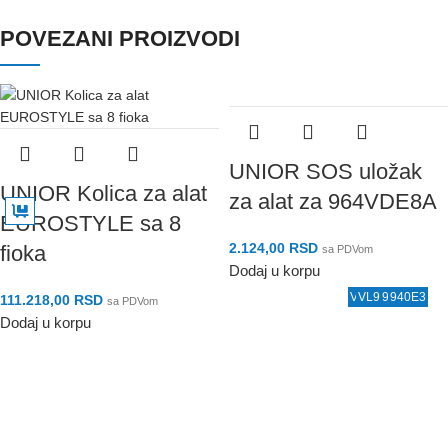
POVEZANI PROIZVODI
UNIOR SOS uložak
UNIOR Kolica za alat
za alat za 964VDE8A
EUROSTYLE sa 8
2.124,00
RSD
fioka
sa PDVom
Dodaj u korpu
VL964VDE8A
VL964VDE7
940ES5
940E6
940E4
940E3
R5
K1
111.218,00
RSD
sa PDVom
Dodaj u korpu