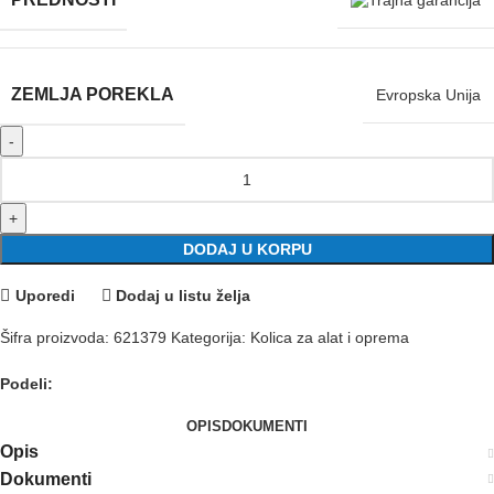
ZEMLJA POREKLA
Evropska Unija
UNIOR SOS uložak za garnituru nasadnih ključeva 964/30SOS količina
DODAJ U KORPU
Uporedi
Dodaj u listu želja
Šifra proizvoda:
621379
Kategorija:
Kolica za alat i oprema
Podeli:
OPIS
DOKUMENTI
Opis
Dokumenti