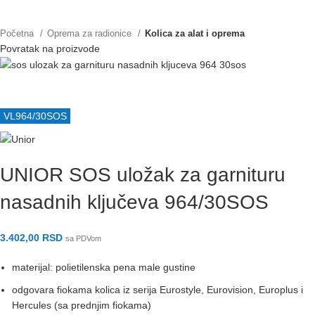
AKCIJA
IZDVAJAMO
NOVO
PODRŠKA
KOMPANIJA
ZA DISTRIBUTERE
Početna
Oprema za radionice
Kolica za alat i oprema
Povratak na proizvode
VL964/30SOS
UNIOR SOS uložak za garnituru
nasadnih ključeva 964/30SOS
3.402,00
RSD
sa PDVom
materijal: polietilenska pena male gustine
odgovara fiokama kolica iz serija Eurostyle, Eurovision, Europlus i
Hercules (sa prednjim fiokama)