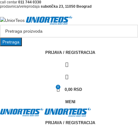
call centar
011 744 0330
prodavnica/veleprodaja
subotička 23, 11050 Beograd
Pretraga
PRIJAVA / REGISTRACIJA
0
0,00
RSD
MENI
PRIJAVA / REGISTRACIJA
Pretraži kategorije