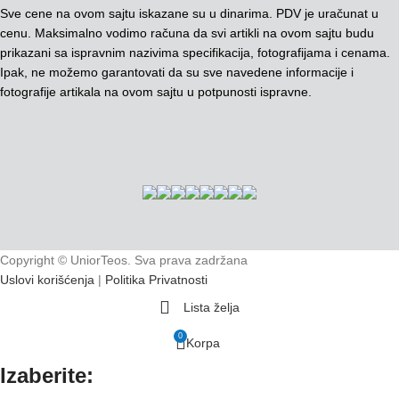
Sve cene na ovom sajtu iskazane su u dinarima. PDV je uračunat u
cenu. Maksimalno vodimo računa da svi artikli na ovom sajtu budu
prikazani sa ispravnim nazivima specifikacija, fotografijama i cenama.
Ipak, ne možemo garantovati da su sve navedene informacije i
fotografije artikala na ovom sajtu u potpunosti ispravne.
Copyright © UniorTeos. Sva prava zadržana
Uslovi korišćenja
|
Politika Privatnosti
Lista želja
0
Korpa
Izaberite: