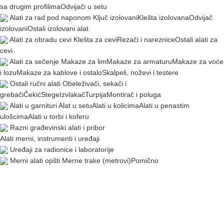
sa drugim profilima
Odvijači u setu
Alati za rad pod naponom
Ključ izolovani
Klešta izolovana
Odvijač
izolovani
Ostali izolovani alat
Alati za obradu cevi
Klešta za cevi
Rezači i nareznice
Ostali alati za
cevi
Alati za sečenje
Makaze za lim
Makaze za armaturu
Makaze za voće
i lozu
Makaze za kablove i ostalo
Skalpeli, noževi i testere
Ostali ručni alati
Obeleživači, sekači i
grebači
Čekić
Stege
Izvlakač
Turpija
Montirač i poluga
Alati u garnituri
Alat u setu
Alati u kolicima
Alati u penastim
ulošcima
Alati u torbi i koferu
Razni građevinski alati i pribor
Alati merni, instrumenti i uređaji
Uređaji za radionice i laboratorije
Merni alati opšti
Merne trake (metrovi)
Pomično
merilo
Mikrometar
Ključ moment
Rezervni delovi za moment
ključeve
Lenjiri i šestari
Merni sat i stalak
Uglomeri
Dubinomer i visinomer
Građevinski merni alat
Libela
Pantljika, merni točak i tel. štap
Laser,
nivelir i daljinomer
Ostali građevinski merni alat
Alat kontrolni